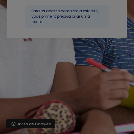
Ir para o conteúdo principal
Para ter acesso completo a este site,
você primeiro precisa criar uma
conta.
Aviso de Cookies